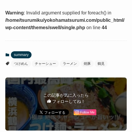
Warning
: Invalid argument supplied for foreach() in
/home/tsurumiku/yokohamatsurumi.com/public_html/
wp-content/themes/swell/single.php
on line
44
summary
つけめん
チャーシュー
ラーメン
焼豚
鶴見
この記事が気に入ったら
フォローしてね！
Follow Me